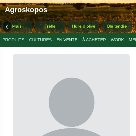
Agroskopos
Maïs
Trèfle
Huile d olive
Blé tendre
❮
PRODUITS
CULTURES
EN VENTE
À ACHETER
WORK
ME