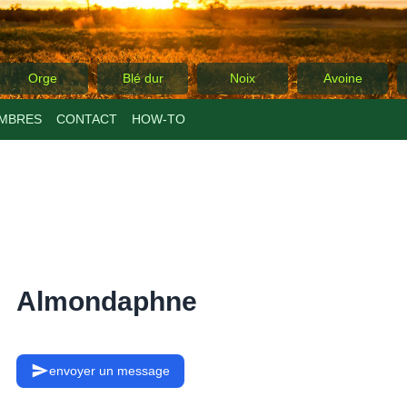
Orge
Blé dur
Noix
Avoine
MBRES
CONTACT
ΗΟW-TO
Almondaphne
envoyer un message