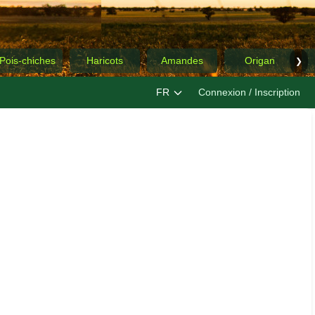
Pois-chiches
Haricots
Amandes
Origan
❯
FR
Connexion / Inscription