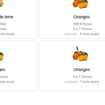
e terre
Oranges
/Kilo
300 €/Tonne
nnes
6 à 7 Tonnes
ois avant
soumise
6 mois avant
ges
Oranges
onnes
6 à 7 Tonnes
ois avant
soumise
7 mois avant