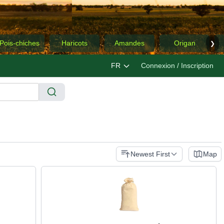
Pois-chiches
Haricots
Amandes
Origan
❯
FR
Connexion / Inscription
Newest First
Map