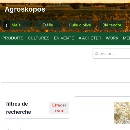
Agroskopos
Maïs
Trèfle
Huile d olive
Blé tendre
❮
PRODUITS
CULTURES
EN VENTE
À ACHETER
WORK
ME
filtres de
Effacer
tout
recherche