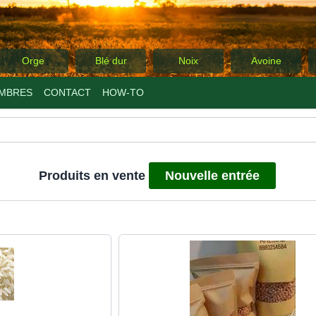
Orge
Blé dur
Noix
Avoine
MBRES
CONTACT
ΗΟW-TO
Produits en vente
Nouvelle entrée