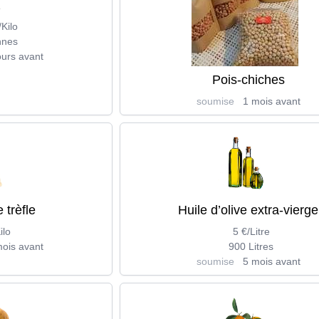
z
/Kilo
nnes
ours avant
Pois-chiches
soumise
1 mois avant
 trèfle
Huile d’olive extra-vierge
ilo
5 €/Litre
ois avant
900 Litres
soumise
5 mois avant