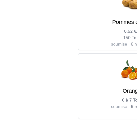
Pommes d
0.52 €
150 To
soumise
6 m
Oran
6 à 7 T
soumise
6 m