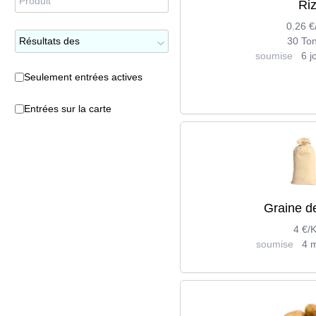
Ri
0.26 €
30 To
soumise
6 j
Seulement entrées actives
Entrées sur la carte
Graine de
4 €/K
soumise
4 m