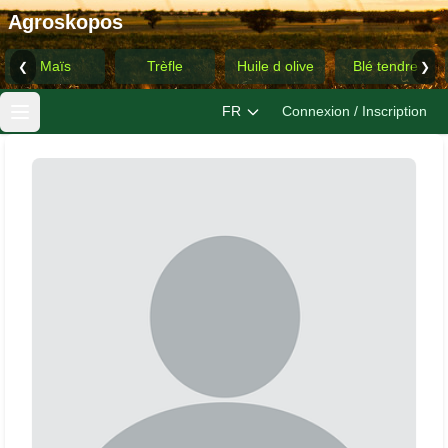
Agroskopos
Maïs
Trèfle
Huile d olive
Blé tendre
❮
❯
FR
Connexion / Inscription