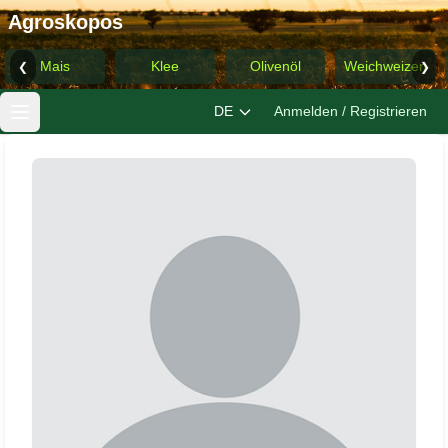
Agroskopos
Mais
Klee
Olivenöl
Weichweizen
❮
❯
DE
Anmelden / Registrieren