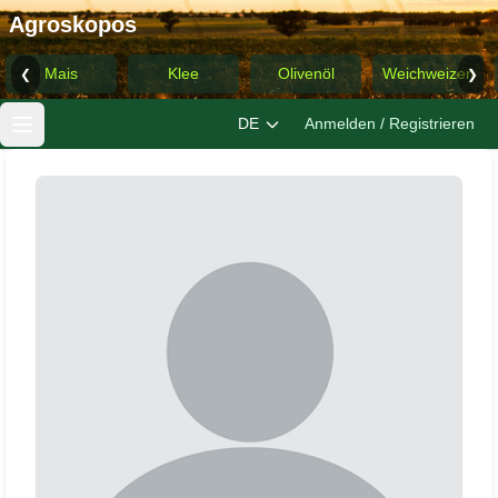
Agroskopos
Mais
Klee
Olivenöl
Weichweizen
❮
❯
DE
Anmelden / Registrieren